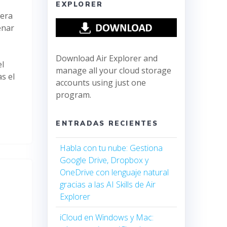
EXPLORER
nera
enar
Download Air Explorer and
el
manage all your cloud storage
s el
accounts using just one
program.
ENTRADAS RECIENTES
Habla con tu nube: Gestiona
Google Drive, Dropbox y
OneDrive con lenguaje natural
gracias a las AI Skills de Air
Explorer
iCloud en Windows y Mac: