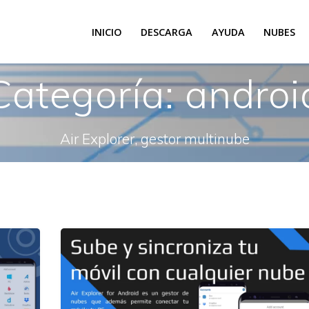
INICIO
DESCARGA
AYUDA
NUBES
Categoría:
androi
Air Explorer, gestor multinube