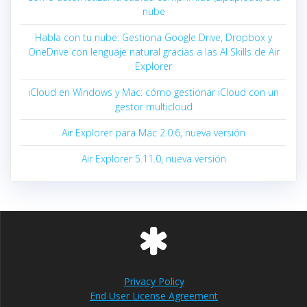
nube
Habla con tu nube: Gestiona Google Drive, Dropbox y
OneDrive con lenguaje natural gracias a las AI Skills de Air
Explorer
iCloud en Windows y Mac: cómo gestionar iCloud con un
gestor multicloud
Air Explorer para Mac 2.0.6, nueva versión
Air Explorer 5.11.0, nueva versión
Privacy Policy
End User License Agreement