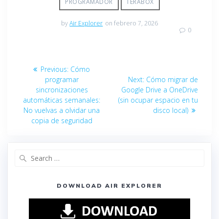
PROGRAMADOR
TERABOX
by
Air Explorer
on febrero 7, 2026
0
Previous:
Cómo
programar
Next:
Cómo migrar de
sincronizaciones
Google Drive a OneDrive
automáticas semanales:
(sin ocupar espacio en tu
No vuelvas a olvidar una
disco local)
copia de seguridad
DOWNLOAD AIR EXPLORER