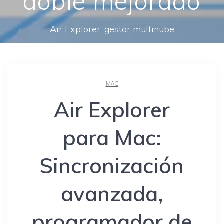
doble mejorado
Air Explorer, gestor multinube
MAC
Air Explorer
para Mac:
Sincronización
avanzada,
programador de